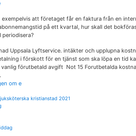
e
 exempelvis att företaget får en faktura från en inte
abonnemangstid på ett kvartal, hur skall det bokföra
 periodisera?
nad Uppsala Lyftservice. intäkter och upplupna kost
talning i förskott för en tjänst som ska löpa en tid k
 vanlig förutbetald avgift Not 15 Forutbetalda kostn
.
gen om e
uksköterska kristianstad 2021
g
middag