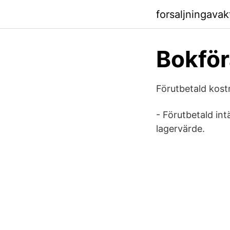
forsaljningava
Bokför
Förutbetald kos
- Förutbetald int
lagervärde.