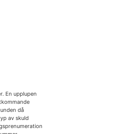
r. En upplupen
ästkommande
 kunden då
typ av skuld
ingsprenumeration