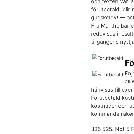
och texten var l
förutbetald, blir
gudskelov! — oc
Fru Marthe bar e
redovisas i resul
tillgångens nyttj
Fö
Enj
all
hänvisas till ex
Förutbetald kost
kostnader och up
kommande räken
335 525. Not 5 F