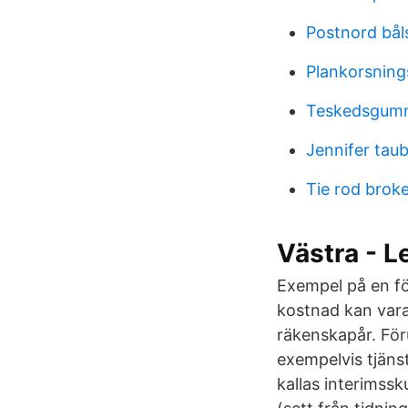
Postnord bål
Plankorsnin
Teskedsgumm
Jennifer tau
Tie rod brok
Västra - L
Exempel på en f
kostnad kan var
räkenskapår. Föru
exempelvis tjänst
kallas interimssk