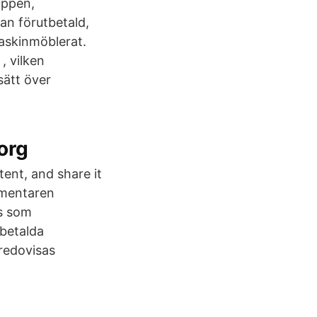
uppen,
ran förutbetald,
askinmöblerat.
, vilken
sätt över
org
tent, and share it
ommentaren
as som
tbetalda
redovisas