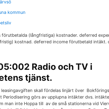
järvsö
stuna kommun
etsliv
 förutbetalda (långfristiga) kostnader. deferred expe
fristig) kostnad. deferred income förutbetald intäkt. 
5:002 Radio och TV i
tens tjänst.
 leasingavgiften skall fördelas linjärt över Bokförin
t Periodisering görs av upplupna intäkter dvs. intäkte
 man inte Hoppa till av de små stationerna vid Vier