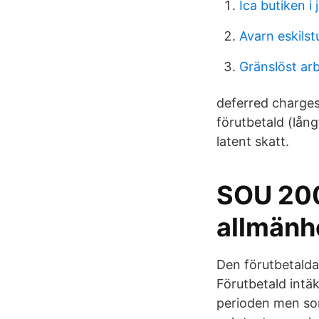
Ica butiken i 
Avarn eskil
Gränslöst arb
deferred charges
förutbetald (lång
latent skatt.
SOU 200
allmänhe
Den förutbetalda
Förutbetald intäk
perioden men som