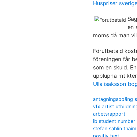
Huspriser sverig
Säg
en 
moms då man vill
Förutbetald kost
föreningen får be
som en skuld. En
upplupna mtikter
Ulla isaksson bo
antagningspoäng sj
vfx artist utbildnin
arbetsrapport
ib student number
stefan sahlin thai
positiv text