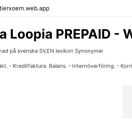
ktierxoem.web.app
a Loopia PREPAID - 
tnad på svenska SV,EN lexikon Synonymer
äkt. - Kreditfaktura. Balans. - Internöverföring. - Korr