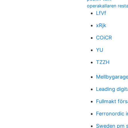
operakallaren res
LfVf
xRjk
COiCR
YU
TZZH
Mellbygarage
Leading digit
Fullmakt för
Ferronordic i
Sweden pm s