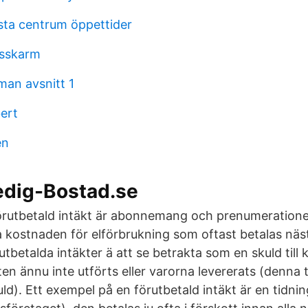
sta centrum öppettider
gsskarm
an avsnitt 1
bert
en
edig-Bostad.se
örutbetald intäkt är abonnemang och prenumeratione
a kostnaden för elförbrukning som oftast betalas n
tbetalda intäkter ä att se betrakta som en skuld till
en ännu inte utförts eller varorna levererats (denna 
uld). Ett exempel på en förutbetald intäkt är en tidn