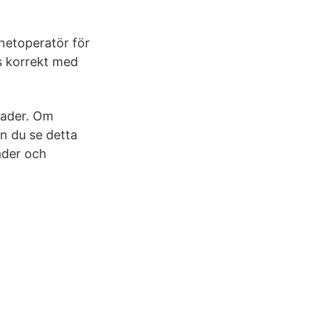
rnetoperatör för
s korrekt med
nader. Om
an du se detta
ader och