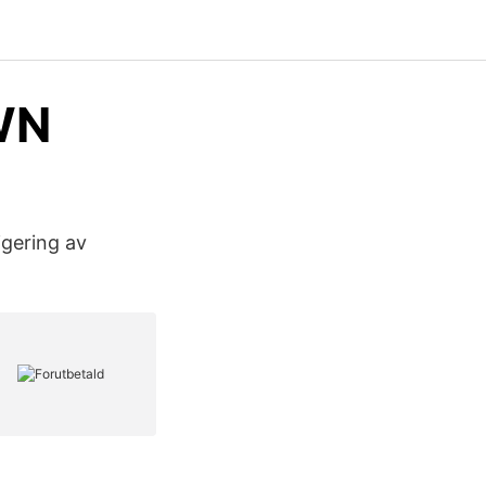
WN
igering av