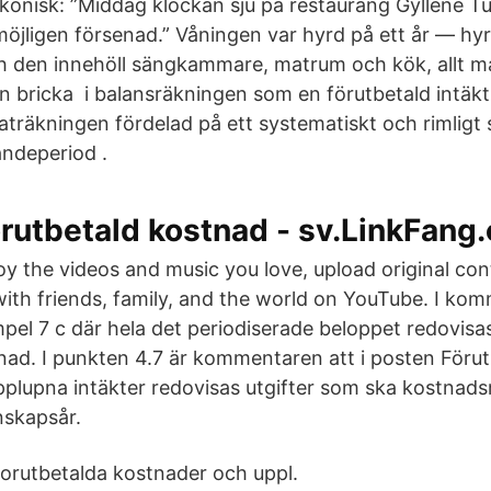
akonisk: ”Middag klockan sju på restaurang Gyllene T
 möjligen försenad.” Våningen var hyrd på ett år — hy
h den innehöll sängkammare, matrum och kök, allt m
n bricka i balansräkningen som en förutbetald intäkt 
taträkningen fördelad på ett systematiskt och rimligt 
andeperiod .
rutbetald kostnad - sv.LinkFang.
oy the videos and music you love, upload original con
 with friends, family, and the world on YouTube. I k
empel 7 c där hela det periodiserade beloppet redovis
nad. I punkten 4.7 är kommentaren att i posten Föru
plupna intäkter redovisas utgifter som ska kostnads
skapsår.
orutbetalda kostnader och uppl.