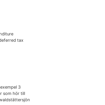
nditure
deferred tax
gsexempel 3
r som hör till
waldstättersjön