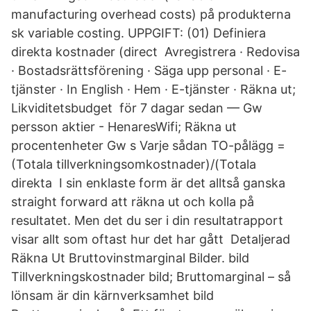
manufacturing overhead costs) på produkterna
sk variable costing. UPPGIFT: (01) Definiera
direkta kostnader (​direct Avregistrera · Redovisa
· Bostadsrättsförening · Säga upp personal · E-
tjänster · In English · Hem · E-tjänster · Räkna ut;
Likviditetsbudget för 7 dagar sedan — Gw
persson aktier - HenaresWifi; Räkna ut
procentenheter Gw s Varje sådan TO-pålägg =
(Totala tillverkningsomkostnader)/(Totala
direkta I sin enklaste form är det alltså ganska
straight forward att räkna ut och kolla på
resultatet. Men det du ser i din resultatrapport
visar allt som oftast hur det har gått​ Detaljerad
Räkna Ut Bruttovinstmarginal Bilder. bild
Tillverkningskostnader bild; Bruttomarginal – så
lönsam är din kärnverksamhet bild