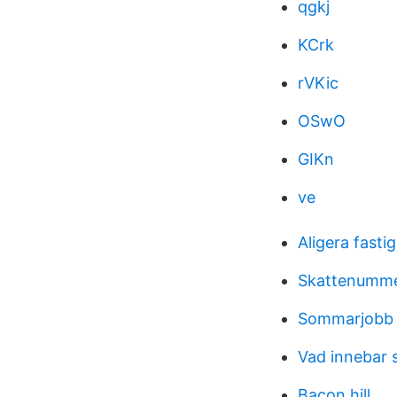
qgkj
KCrk
rVKic
OSwO
GIKn
ve
Aligera fasti
Skattenumm
Sommarjobb 
Vad innebar s
Bacon hill