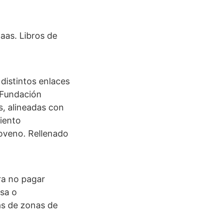
aas. Libros de
 distintos enlaces
 Fundación
s, alineadas con
miento
loveno. Rellenado
ra no pagar
isa o
as de zonas de