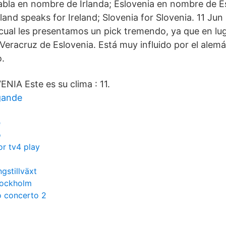
abla en nombre de Irlanda; Eslovenia en nombre de E
and speaks for Ireland; Slovenia for Slovenia. 11 Jun
l cual les presentamos un pick tremendo, ya que en lu
 Veracruz de Eslovenia. Está muy influido por el alem
o.
IA Este es su clima : 11.
gande
e
o
or tv4 play
gstillväxt
tockholm
o concerto 2