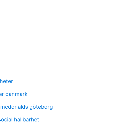
gheter
er danmark
mcdonalds göteborg
ocial hallbarhet