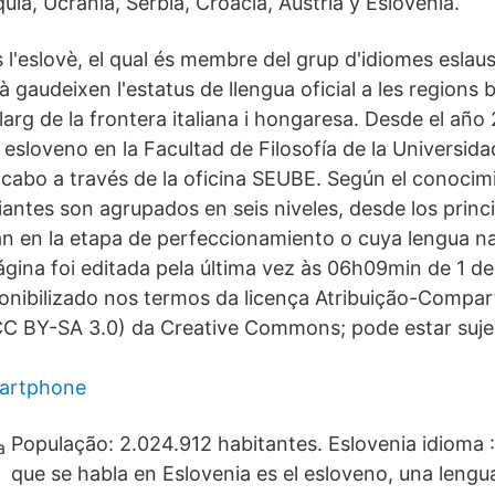
ia, Ucrania, Serbia, Croacia, Austria y Eslovenia.
és l'eslovè, el qual és membre del grup d'idiomes eslaus
lià gaudeixen l'estatus de llengua oficial a les regions
larg de la frontera italiana i hongaresa. Desde el año
 esloveno en la Facultad de Filosofía de la Universid
a cabo a través de la oficina SEUBE. Según el conocim
iantes son agrupados en seis niveles, desde los princ
n en la etapa de perfeccionamiento o cuya lengua nat
ágina foi editada pela última vez às 06h09min de 1 de
ponibilizado nos termos da licença Atribuição-Compart
C BY-SA 3.0) da Creative Commons; pode estar suje
martphone
População: 2.024.912 habitantes. Eslovenia idioma : 
que se habla en Eslovenia es el esloveno, una lengua