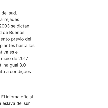
 del sud.
 barrejades
 2003 se dictan
ad de Buenos
iento previo del
ipiantes hasta los
iva es el
 maio de 2017.
ilhaIgual 3.0
ito a condições
El idioma oficial
 eslava del sur