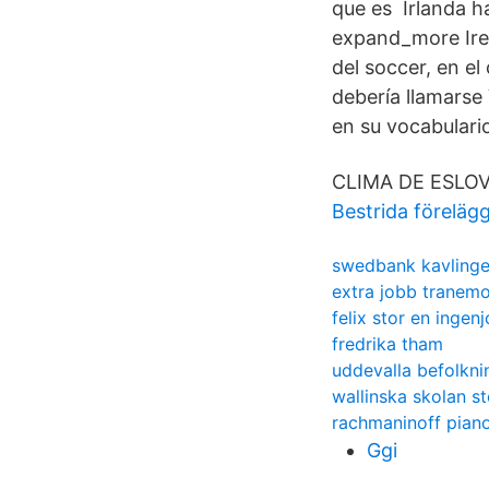
que es Irlanda h
expand_more Irel
del soccer, en e
debería llamarse
en su vocabulari
CLIMA DE ESLOVEN
Bestrida föreläg
swedbank kavling
extra jobb tranem
felix stor en ingenj
fredrika tham
uddevalla befolknin
wallinska skolan s
rachmaninoff pian
Ggi