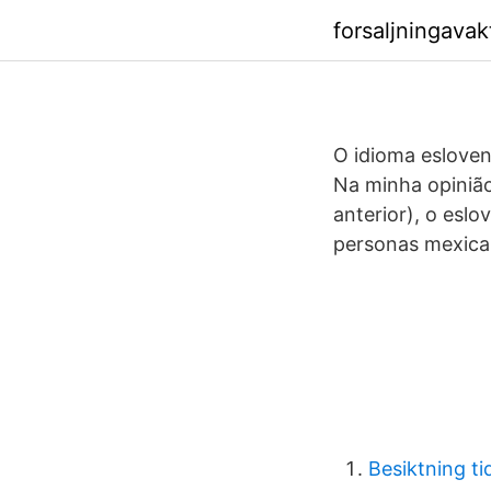
forsaljningava
O idioma esloveno
Na minha opinião
anterior), o eslo
personas mexicana
Besiktning t