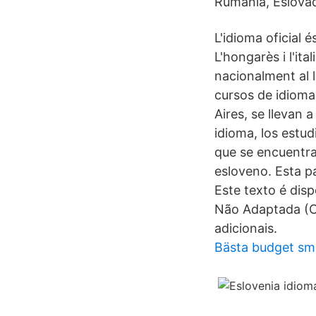
Rumania, Eslovaqu
L'idioma oficial 
L'hongarès i l'ita
nacionalment al l
cursos de idioma
Aires, se llevan 
idioma, los estud
que se encuentra
esloveno. Esta p
Este texto é dis
Não Adaptada (C
adicionais.
Bästa budget s