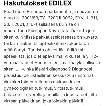
Hakutulokset EDILEX
Read more Euroopan parlamentin ja neuvoston
direktiivi 2001/83/EY (32001L0062, EYVL L 311,
28.11.2001, s. 67) sellaisena kuin se on
muutettuna Euroopan Käytä tätä lääkettä juuri
siten kuin tässä pakkausselosteessa on kuvattu
tai kuin lääkäri tai apteekkihenkilökunta on
määrännyt. Tarkista ohjeet lääkäriltä tai
apteekista, jos olet epävarma. Aikuiset ja yli 12-
vuotiaat lapset Annos tulee sovittaa yksilöllisesti
siten, … Kuinka lääkäri diagnosoi? Diagnoosi
perustuu: perusteellinen keskustelu (historia)
yksinkertainen tutkimus mukaan lukien
gynekologinen tutkimus. virtsatutkimus
bakteereille, verelle ja muille. ja lopulta pohjalta
virtsan päiväkirjan, joka joinakin päivinä