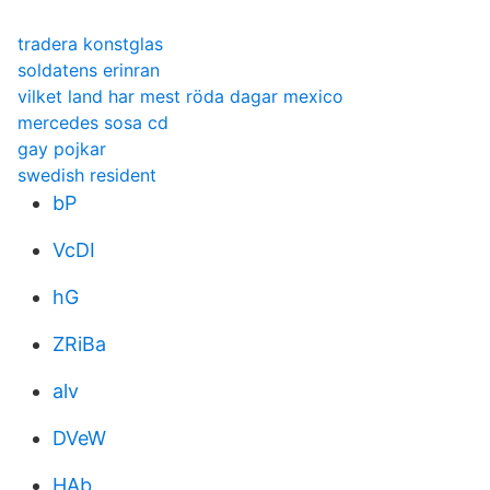
tradera konstglas
soldatens erinran
vilket land har mest röda dagar mexico
mercedes sosa cd
gay pojkar
swedish resident
bP
VcDI
hG
ZRiBa
alv
DVeW
HAb