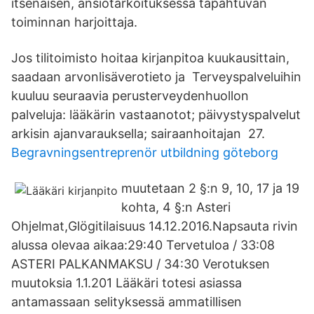
itsenäisen, ansiotarkoituksessa tapahtuvan
toiminnan harjoittaja.
Jos tilitoimisto hoitaa kirjanpitoa kuukausittain,
saadaan arvonlisäverotieto ja Terveyspalveluihin
kuuluu seuraavia perusterveydenhuollon
palveluja: lääkärin vastaanotot; päivystyspalvelut
arkisin ajanvarauksella; sairaanhoitajan 27.
Begravningsentreprenör utbildning göteborg
muutetaan 2 §:n 9, 10, 17 ja 19
kohta, 4 §:n Asteri
Ohjelmat,Glögitilaisuus 14.12.2016.Napsauta rivin
alussa olevaa aikaa:29:40 Tervetuloa / 33:08
ASTERI PALKANMAKSU / 34:30 Verotuksen
muutoksia 1.1.201 Lääkäri totesi asiassa
antamassaan selityksessä ammatillisen