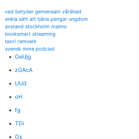
vad betyder gemensam vårdnad
enkla sätt att tjäna pengar ungdom
avstand stockholm malmo
booksmart streaming
teori ramverk
svensk mma podcast
OeUjg
zGAcA
UUd
oH
fg
TDi
Os