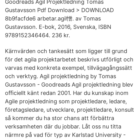
Goodreads Agil Projektledning Tomas
Gustavsson Pdf Download > DOWNLOAD
8b9facfde6 arbetar.agil憎. av Tomas
Gustavsson. E-bok, 2016, Svenska, ISBN
9789152346464. 236 kr.
Kärnvärden och tankesätt som ligger till grund
för det agila projektarbetet beskrivs utförligt och
varvas med konkreta exempel, tillvägagångssätt
och verktyg. Agil projektledning by Tomas
Gustavsson - Goodreads Agil projektledning blev
oﬃciellt känt redan 2001. Har du kunskap inom
Agile projektledning som projektledare, ledare,
företagsledare, utvecklare, projektledare, konsult
så kommer du ha stor chans att förbättra
verksamheten där du jobbar. Låt oss nu titta
närmre på vad för typ av ‪Karlstad University‬ -