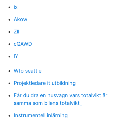
ix
Akow
Zll
cQAWD
lY
Wto seattle
Projektledare it utbildning
Får du dra en husvagn vars totalvikt är
samma som bilens totalvikt_
Instrumentell inlärning