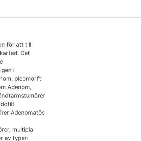
för att till
kartad. Det
e
igen i
denom, pleomorft
nom Adenom,
 ändtarmstumörer
ofilt
mörer Adenomatös
er, multipla
r av typen