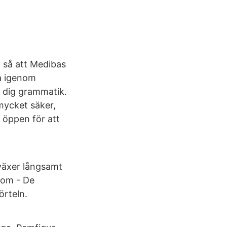
a så att Medibas
ta igenom
a dig grammatik.
mycket säker,
 öppen för att
växer långsamt
nom - De
örteln.