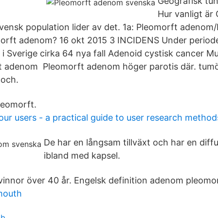
Geografisk tu
Hur vanligt ä
vensk population lider av det. 1a: Pleomorft adenom
orft adenom? 16 okt 2015 3 INCIDENS Under period
 i Sverige cirka 64 nya fall Adenoid cystisk cancer 
t adenom Pleomorft adenom höger parotis där. tumö
 och.
leomorft.
ur users - a practical guide to user research method
De har en långsam tillväxt och har en dif
ibland med kapsel.
vinnor över 40 år. Engelsk definition adenom pleomor
 mouth
bb