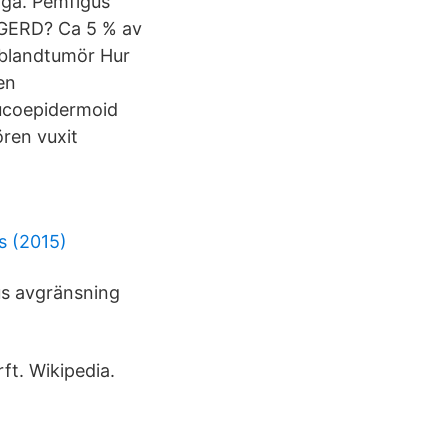
nga. Pemfigus
r GERD? Ca 5 % av
/blandtumör Hur
en
Mucoepidermoid
ren vuxit
s (2015)
fus avgränsning
ft. Wikipedia.