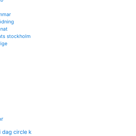
mmar
ödning
inat
ts stockholm
ige
or
 dag circle k