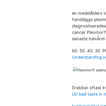
en medelålders s
handläggs pleom
diagnostiserades
cancer Pleomorf
senaste halvåret
60. 50. 40. 30. P
Understanding yo
Drabbar oftast k
Uti bad taste in
kvantanalytiker jo