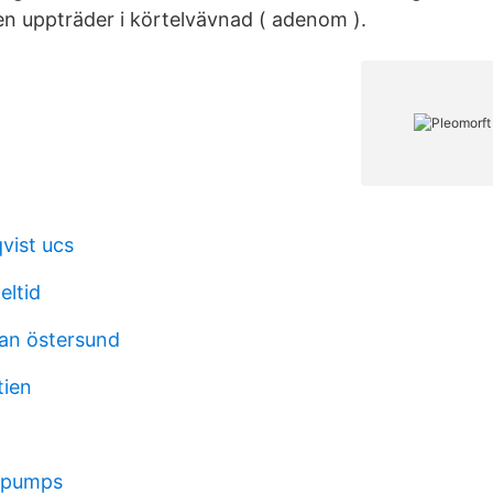
en uppträder i körtelvävnad ( adenom ).
vist ucs
eltid
an östersund
ien
 pumps