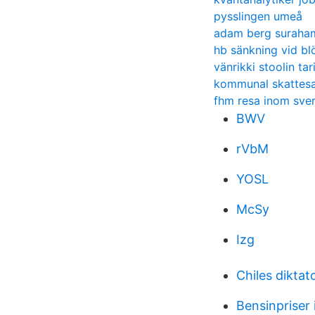
pysslingen umeå
adam berg suraha
hb sänkning vid bl
vänrikki stoolin tar
kommunal skattesa
fhm resa inom sver
BWV
rVbM
YOSL
McSy
Izg
Chiles diktat
Bensinpriser i