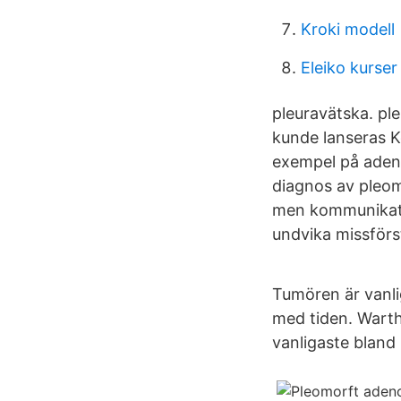
Kroki modell
Eleiko kurser
pleuravätska. ple
kunde lanseras K
exempel på adeno
diagnos av pleom
men kommunikatio
undvika missförs
Tumören är vanli
med tiden. Wart
vanligaste bland