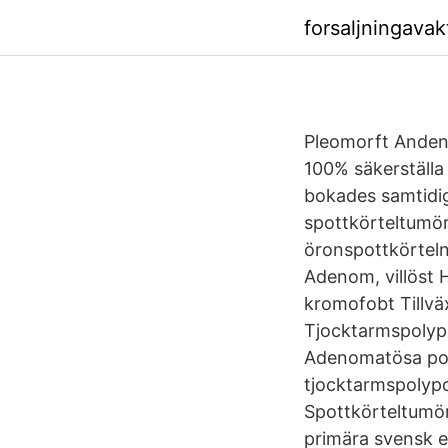
forsaljningava
Pleomorft Andeno
100% säkerställa
bokades samtidi
spottkörteltumör.
öronspottkörteln
Adenom, villöst
kromofobt Tillv
Tjocktarmspolyp
Adenomatösa pol
tjocktarmspolyp
Spottkörteltumö
primära svensk e