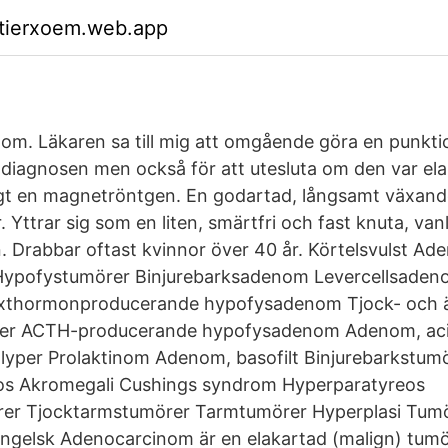
ktierxoem.web.app
m. Läkaren sa till mig att omgående göra en punktion 
 diagnosen men också för att utesluta om den var ela
gt en magnetröntgen. En godartad, långsamt växand
 Yttrar sig som en liten, smärtfri och fast knuta, vanl
. Drabbar oftast kvinnor över 40 år. Körtelsvulst A
 Hypofystumörer Binjurebarksadenom Levercellsade
äxthormonproducerande hypofysadenom Tjock- och
er ACTH-producerande hypofysadenom Adenom, acid
yper Prolaktinom Adenom, basofilt Binjurebarkstu
os Akromegali Cushings syndrom Hyperparatyreos
rer Tjocktarmstumörer Tarmtumörer Hyperplasi Tumör
ngelsk Adenocarcinom är en elakartad (malign) tumö