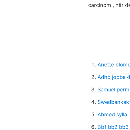
carcinom , när d
Anette blomq
Adhd jobba d
Samuel perm
Swedbankakt
Ahmed sylla
Bb1 bb2 bb3