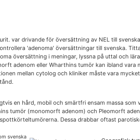
urit. var drivande för översättning av NEL till svensk
ontrollera 'adenoma' översättningar till svenska. Tit
ma översättning i meningar, lyssna på uttal och lär
orft adenom eller Wharthins tumör kan ibland vara 
nen mellan cytolog och kliniker måste vara mycket
tånd.
gtvis en hård, mobil och smärtfri ensam massa som 
hins tumör (monomorft adenom) och Pleomorft ade
 spottkörteltumörerna. Dessa drabbar oftast parotisk